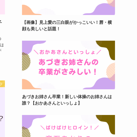
【画像】見上愛の三白眼がかっこいい！唇・横
子
顔も美しいと話題！
ラ
は
が
ラ
あづきお姉さん卒業！新しい体操のお姉さんは
誰？【おかあさんといっしょ】