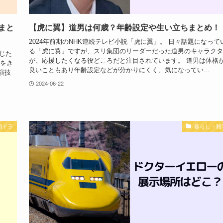
まと
【虎に翼】道男は何歳？年齢設定や生い立ちまとめ！
2024年前期のNHK連続テレビ小説「虎に翼」。 日々話題になって
る「虎に翼」ですが、スリ集団のリーダーだった道男のキャラクタ
じた
が、応援したくなる役どころだと注目されています。 道男は体格
演をき
良いこともあり年齢設定などが分かりにくく、気になってい...
演技
2024-06-22
朝ドラ
暮らし・雑