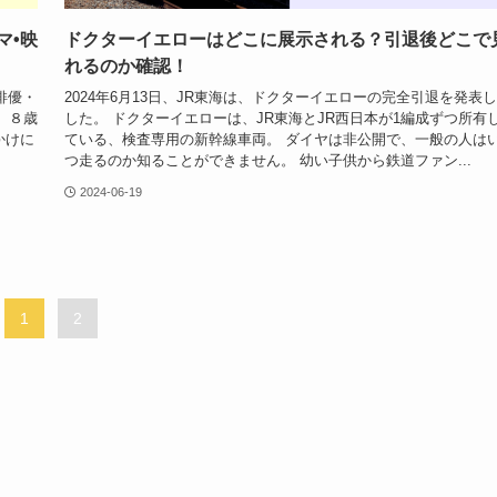
マ•映
ドクターイエローはどこに展示される？引退後どこで
れるのか確認！
俳優・
2024年6月13日、JR東海は、ドクターイエローの完全引退を発表
、８歳
した。 ドクターイエローは、JR東海とJR西日本が1編成ずつ所有
かけに
ている、検査専用の新幹線車両。 ダイヤは非公開で、一般の人は
つ走るのか知ることができません。 幼い子供から鉄道ファン...
2024-06-19
1
2