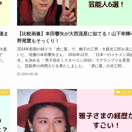
価ま
【比較画像】本田響矢が大西流星に似てる！山下幸輝
野尾慧もそっくり！
大庭
2024年前期の朝ドラ「虎に翼」で、梅子の三男・大庭光三郎を演
で
いた、俳優の本田響矢さん。 2016年12月、「日本一のイケメン高
た。
生」を決める 「男子高生ミスターコン2016」でグランプリを受賞
し、芸能界の仲間入りを果たしました。 「虎に翼」の光三郎...
2024-06-30
ンタメ
エンタ