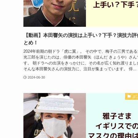
【動画】本田響矢の演技は上手い？下手？演技力評
とめ！
2024年前期の朝ドラ「虎に翼」。 その中で、梅子の三男である
光三郎を演じたのは、俳優の本田響矢（ほんだ きょうや）さん
す。 朝ドラへの出演をきっかけに、その名が広く知れ渡りまし
そんな本田響矢さんの演技力に、注目が集まっています。 俳...
2024-06-30
エ