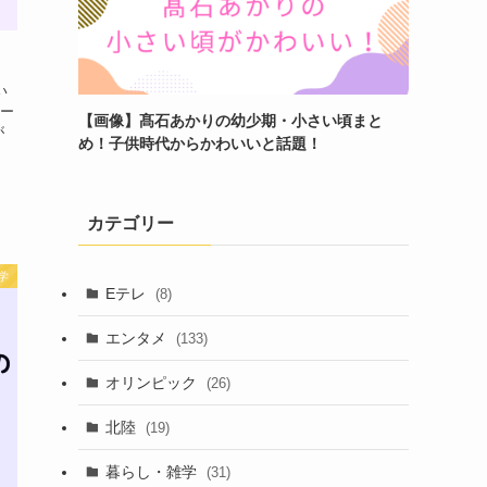
い
ー
【画像】髙石あかりの幼少期・小さい頃まと
が
め！子供時代からかわいいと話題！
カテゴリー
学
Eテレ
(8)
エンタメ
(133)
オリンピック
(26)
北陸
(19)
暮らし・雑学
(31)