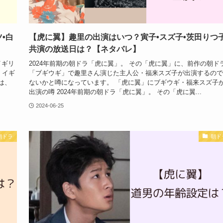
•白
【虎に翼】趣里の出演はいつ？寅子•スズ子•茨田りつ
共演の放送日は？【ネタバレ】
イギリ
2024年前期の朝ドラ「虎に翼」。 その「虎に翼」に、前作の朝ド
、イギ
「ブギウギ」で趣里さん演じた主人公・福来スズ子が出演するので
は、
ないかと噂になっています。 「虎に翼」にブギウギ・福来スズ子
出演の噂 2024年前期の朝ドラ「虎に翼」。 その「虎に翼...
2024-06-25
朝ドラ
朝ド