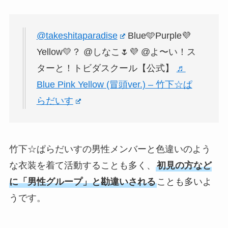
@takeshitaparadise
Blue🩵Purple💜
Yellow💛？ @しなこ🌷💜 @よ〜い！ス
ターと！トビダスクール【公式】
♬
Blue Pink Yellow (冒頭ver.) – 竹下☆ぱ
らだいす
竹下☆ぱらだいすの男性メンバーと色違いのよう
な衣装を着て活動することも多く、
初見の方など
に「男性グループ」と勘違いされる
ことも多いよ
うです。