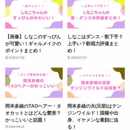
【画像】しなこのすっぴん
しなこはダンス・歌下手？
が可愛い！ギャルメイクの
上手い？歌唱力評価まと
ポイントまとめ！
め！
2026-07-28
2026-07-07
岡本多緒のTAOヘアー・タ
岡本多緒の夫(旦那)はテン
オカットとはどんな髪形？
ジンワイルド！国籍や出
かっこいいと話題！
身、イケメンな素顔に迫
る！
2026-06-19