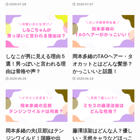
2026-07-28
2026-07-07
しなこが男に見える理由５
岡本多緒のTAOヘアー・タ
選！男っぽいと言われる理
オカットとはどんな髪形？
由は骨格や声？
かっこいいと話題！
2026-06-29
2026-06-19
岡本多緒の夫(旦那)はテン
藤澤涼架はどんな人？優し
ジンワイルド！国籍や出
い・天然キャラなどほっこ