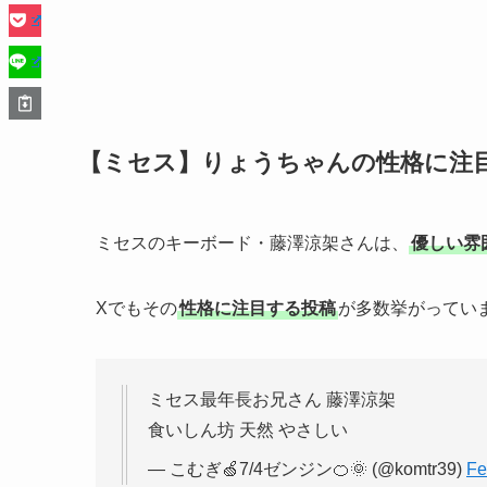
【ミセス】りょうちゃんの性格に注
ミセスのキーボード・藤澤涼架さんは、
優しい雰
Xでもその
性格に注目する投稿
が多数挙がってい
ミセス最年長お兄さん 藤澤涼架
食いしん坊 天然 やさしい
— こむぎ🍏7/4ゼンジン🍊🌞 (@komtr39)
Fe