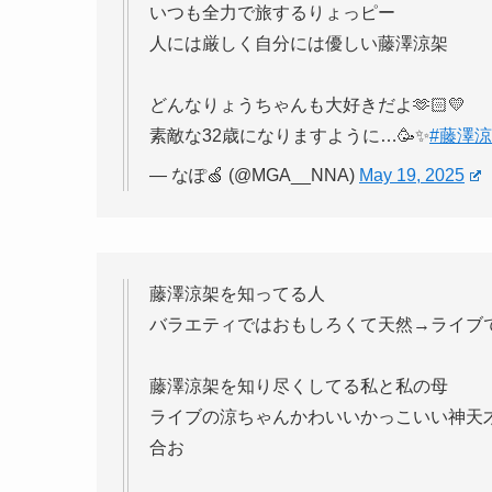
いつも全力で旅するりょっピー
人には厳しく自分には優しい藤澤涼架
どんなりょうちゃんも大好きだよ🫶🏻💛
素敵な32歳になりますように…🥳✨️
#藤澤
— なぽ🍏 (@MGA__NNA)
May 19, 2025
藤澤涼架を知ってる人
バラエティではおもしろくて天然→ライブ
藤澤涼架を知り尽くしてる私と私の母
ライブの涼ちゃんかわいいかっこいい神天
合お