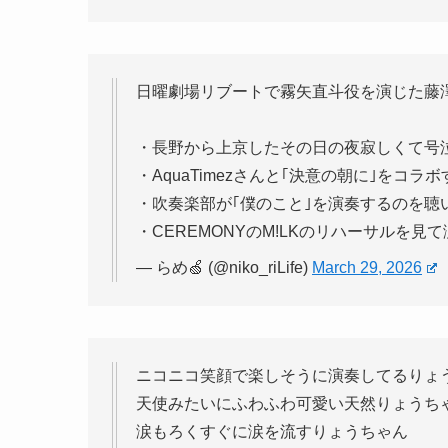
日曜劇場リブートで霧矢直斗役を演じた藤
・長野から上京したその日の夜寂しくて号
・AquaTimezさんと｢決意の朝に｣をコ
・吹奏楽部が｢僕のこと｣を演奏するのを聴
・CEREMONYのM!LKのリハーサルを見て涙
— らめ🍏 (@niko_riLife)
March 29, 2026
ニコニコ笑顔で楽しそうに演奏してるりょ
天使みたいにふわふわ可愛い天然りょうち
涙もろくすぐに涙を流すりょうちゃん