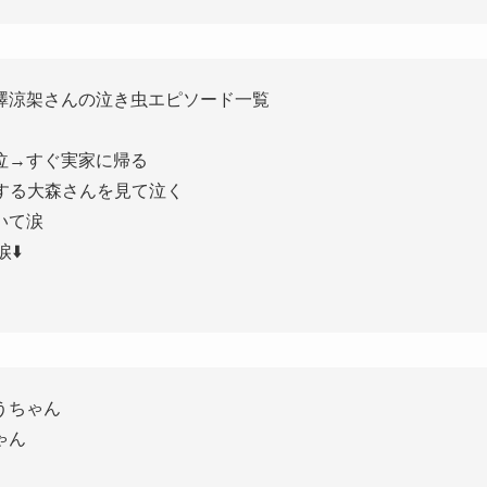
澤涼架さんの泣き虫エピソード一覧
泣→すぐ実家に帰る
ラボする大森さんを見て泣く
いて涙
⬇️
うちゃん
ゃん