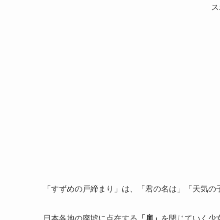
ス
「すずめの戸締まり」は、「君の名は」「天気の
日本各地の廃墟に点在する
「扉」
を閉じていく少